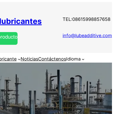
 lubricantes
TEL:08615998857658
producto
info@lubeadditive.com
bricante
Noticias
Contáctenos
Idioma