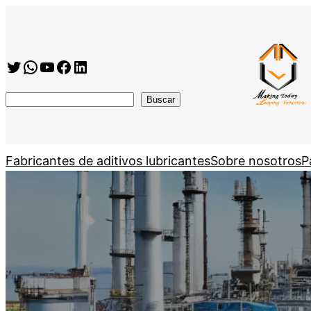
Twitter
WhatsApp
YouTube
Facebook
https://www.linkedin.com/company/shanghai-minglan-chemical-co–ltd
搜
Buscar
索
Fabricantes de aditivos lubricantes
Sobre nosotros
P