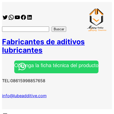
Twitter
WhatsApp
YouTube
Facebook
https://www.linkedin.com/company/shanghai-minglan-chemical-co–ltd
搜
Buscar
索
Fabricantes de aditivos
lubricantes
Obtenga la ficha técnica del producto
TEL:08615998857658
info@lubeadditive.com