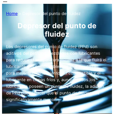
Home
»
Depresor del punto de fluidez
Depresor del punto de
fluidez
Los depresores del punto de fluidez (PPd) son
aditivos del petróleo mezclados con lubricantes
para reducir la temperatura mínima a la que fluirá el
lubricante o el combustible. Los PPd se utilizan
para mejorar el rendimiento del combustible y el
lubricante en climas fríos y, aunque todos los
lubricantes poseen un punto de fluidez, la adición
de PPd puede hacer que el punto de fluidez sea
significativamente menor.