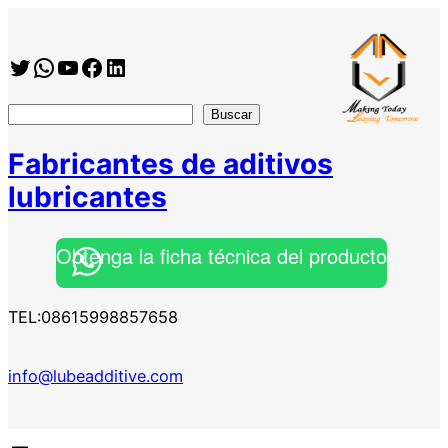
Saltar
al
Twitter
WhatsApp
YouTube
Facebook
https://www.linkedin.com/company/shanghai-minglan-chemical-co–ltd
contenido
搜
Buscar
索
Fabricantes de aditivos
lubricantes
Obtenga la ficha técnica del producto
TEL:08615998857658
info@lubeadditive.com