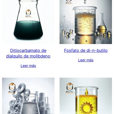
Ditiocarbamato de
Fosfato de di-n-butilo
dialquilo de molibdeno
Leer más
Leer más