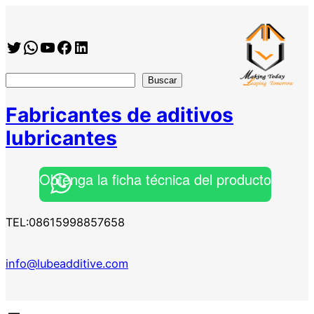
Twitter
WhatsApp
YouTube
Facebook
https://www.linkedin.com/company/shanghai-minglan-chemical-co–ltd
搜
Buscar
索
Fabricantes de aditivos
lubricantes
Obtenga la ficha técnica del producto
TEL:08615998857658
info@lubeadditive.com