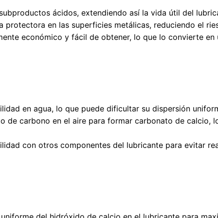
 subproductos ácidos, extendiendo así la vida útil del lubric
a protectora en las superficies metálicas, reduciendo el ri
amente económico y fácil de obtener, lo que lo convierte en
bilidad en agua, lo que puede dificultar su dispersión unifor
do de carbono en el aire para formar carbonato de calcio, l
ilidad con otros componentes del lubricante para evitar re
 uniforme del hidróxido de calcio en el lubricante para max