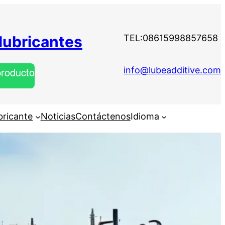
 lubricantes
TEL:08615998857658
producto
info@lubeadditive.com
bricante
Noticias
Contáctenos
Idioma