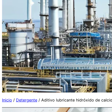
Inicio
/
Detergente
/ Aditivo lubricante hidróxido de calci