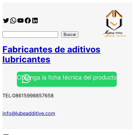
Twitter
WhatsApp
YouTube
Facebook
https://www.linkedin.com/company/shanghai-minglan-chemical-co–ltd
搜
Buscar
索
Fabricantes de aditivos
lubricantes
Obtenga la ficha técnica del producto
TEL:08615998857658
info@lubeadditive.com