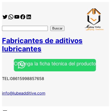
Twitter
WhatsApp
YouTube
Facebook
https://www.linkedin.com/company/shanghai-minglan-chemical-co–ltd
搜
Buscar
索
Fabricantes de aditivos
lubricantes
Obtenga la ficha técnica del producto
TEL:08615998857658
info@lubeadditive.com