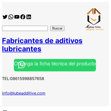
Twitter
WhatsApp
YouTube
Facebook
https://www.linkedin.com/company/shanghai-minglan-chemical-co–ltd
搜
Buscar
索
Fabricantes de aditivos
lubricantes
Obtenga la ficha técnica del producto
TEL:08615998857658
info@lubeadditive.com