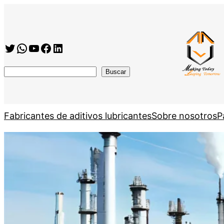
Twitter
WhatsApp
YouTube
Facebook
https://www.linkedin.com/company/shanghai-minglan-chemical-co–ltd
搜
Buscar
索
Fabricantes de aditivos lubricantes
Sobre nosotros
P