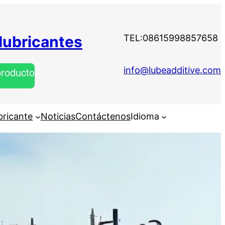
 lubricantes
TEL:08615998857658
producto
info@lubeadditive.com
bricante
Noticias
Contáctenos
Idioma