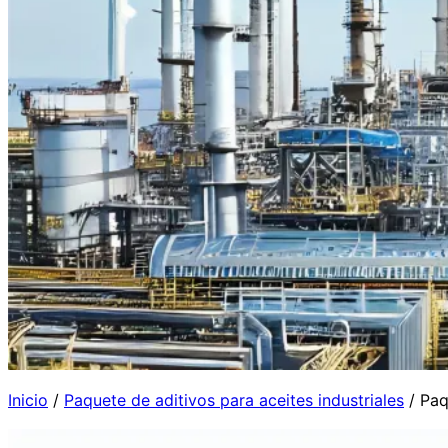
Inicio
/
Paquete de aditivos para aceites industriales
/ Paq