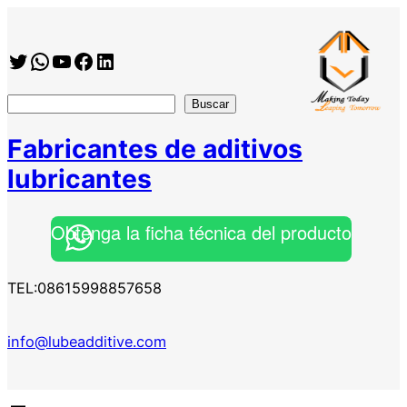
Saltar
al
Twitter
WhatsApp
YouTube
Facebook
https://www.linkedin.com/company/shanghai-minglan-chemical-co–ltd
contenido
搜
Buscar
索
Fabricantes de aditivos
lubricantes
Obtenga la ficha técnica del producto
TEL:08615998857658
info@lubeadditive.com