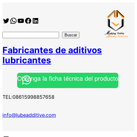
Saltar
al
Twitter
WhatsApp
YouTube
Facebook
https://www.linkedin.com/company/shanghai-minglan-chemical-co–ltd
contenido
搜
Buscar
索
Fabricantes de aditivos
lubricantes
Obtenga la ficha técnica del producto
TEL:08615998857658
info@lubeadditive.com