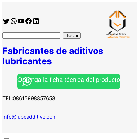
Saltar
al
Twitter
WhatsApp
YouTube
Facebook
https://www.linkedin.com/company/shanghai-minglan-chemical-co–ltd
contenido
搜
Buscar
索
Fabricantes de aditivos
lubricantes
Obtenga la ficha técnica del producto
TEL:08615998857658
info@lubeadditive.com