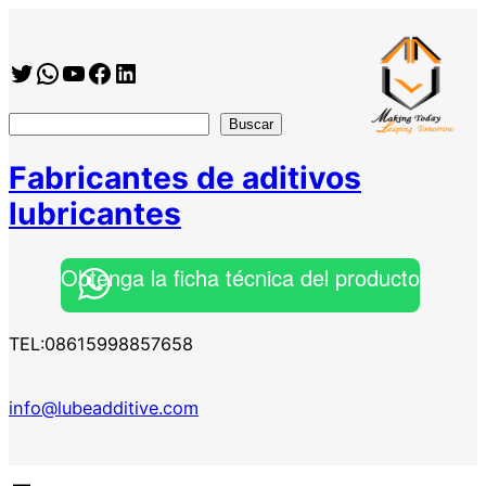
Saltar
al
Twitter
WhatsApp
YouTube
Facebook
https://www.linkedin.com/company/shanghai-minglan-chemical-co–ltd
contenido
搜
Buscar
索
Fabricantes de aditivos
lubricantes
Obtenga la ficha técnica del producto
TEL:08615998857658
info@lubeadditive.com