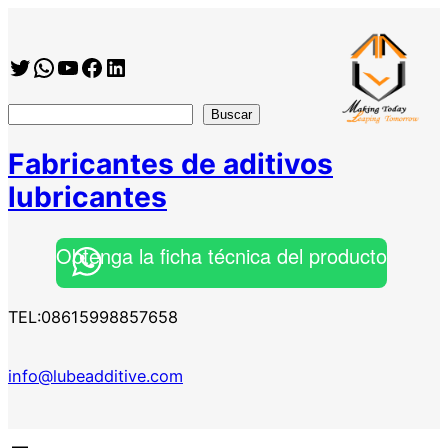
Saltar
al
Twitter
WhatsApp
YouTube
Facebook
https://www.linkedin.com/company/shanghai-minglan-chemical-co–ltd
contenido
搜
Buscar
索
Fabricantes de aditivos
lubricantes
Obtenga la ficha técnica del producto
TEL:08615998857658
info@lubeadditive.com