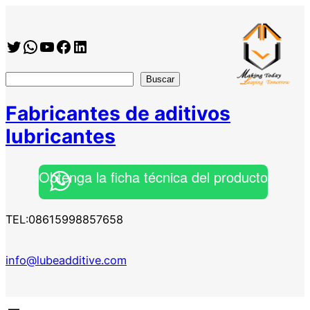
Twitter
WhatsApp
YouTube
Facebook
https://www.linkedin.com/company/shanghai-minglan-chemical-co–ltd
搜
Buscar
索
Fabricantes de aditivos
lubricantes
Obtenga la ficha técnica del producto
TEL:08615998857658
info@lubeadditive.com