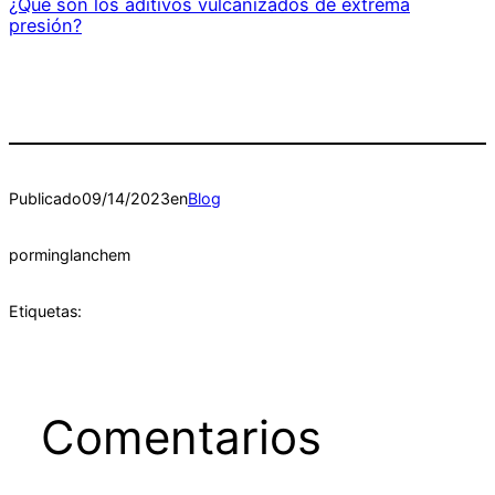
¿Qué son los aditivos vulcanizados de extrema
presión?
Publicado
09/14/2023
en
Blog
por
minglanchem
Etiquetas:
Comentarios