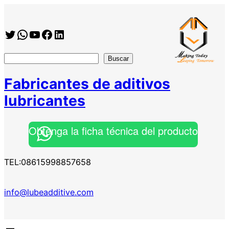
Saltar
al
Twitter
WhatsApp
YouTube
Facebook
https://www.linkedin.com/company/shanghai-minglan-chemical-co–ltd
contenido
搜
Buscar
索
Fabricantes de aditivos
lubricantes
Obtenga la ficha técnica del producto
TEL:08615998857658
info@lubeadditive.com