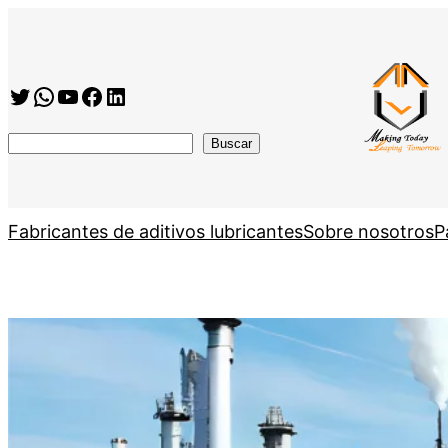
Saltar
al
contenido
Twitter
WhatsApp
YouTube
Facebook
https://www.linkedin.com/company/shanghai-minglan-chemical-co–ltd
搜
Buscar
索
Fabricantes de aditivos lubricantes
Sobre nosotros
P