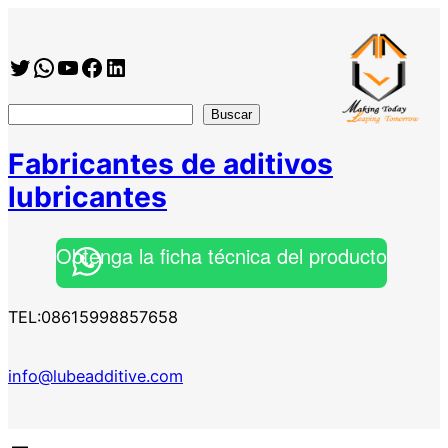
Saltar
al
Twitter
WhatsApp
YouTube
Facebook
https://www.linkedin.com/company/shanghai-minglan-chemical-co–ltd
contenido
搜
Buscar
索
Fabricantes de aditivos
lubricantes
Obtenga la ficha técnica del producto
TEL:08615998857658
info@lubeadditive.com