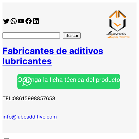
Saltar
al
Twitter
WhatsApp
YouTube
Facebook
https://www.linkedin.com/company/shanghai-minglan-chemical-co–ltd
contenido
搜
Buscar
索
Fabricantes de aditivos
lubricantes
Obtenga la ficha técnica del producto
TEL:08615998857658
info@lubeadditive.com