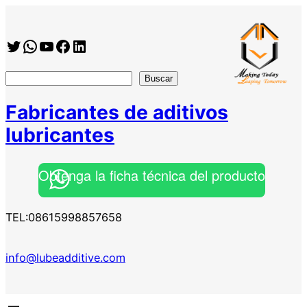
Saltar
al
Twitter
WhatsApp
YouTube
Facebook
https://www.linkedin.com/company/shanghai-minglan-chemical-co–ltd
contenido
搜
Buscar
索
Fabricantes de aditivos
lubricantes
Obtenga la ficha técnica del producto
TEL:08615998857658
info@lubeadditive.com