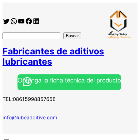
Saltar
al
Twitter
WhatsApp
YouTube
Facebook
https://www.linkedin.com/company/shanghai-minglan-chemical-co–ltd
contenido
搜
Buscar
索
Fabricantes de aditivos
lubricantes
Obtenga la ficha técnica del producto
TEL:08615998857658
info@lubeadditive.com