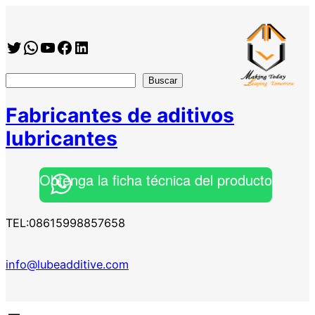
Saltar
al
Twitter
WhatsApp
YouTube
Facebook
https://www.linkedin.com/company/shanghai-minglan-chemical-co–ltd
contenido
搜
Buscar
索
Fabricantes de aditivos
lubricantes
Obtenga la ficha técnica del producto
TEL:08615998857658
info@lubeadditive.com